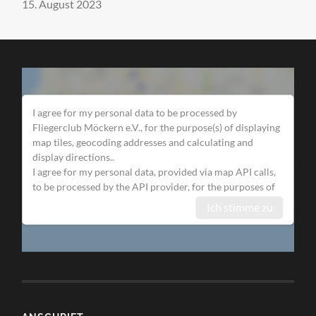
15. August 2023
I agree for my personal data to be processed by
Fliegerclub Möckern e.V.
, for the purpose(s) of
displaying
map tiles, geocoding addresses and calculating and
display directions.
.
I agree for my personal data, provided via map API calls,
to be processed by the API provider, for the purposes of
geocoding (converting addresses to coordinates), reverse
Ich stimme zu
geocoding and generating directions.
Some visual components of WP Go Maps use 3rd party
libraries which are loaded over the network. At present
the libraries are Google Maps, Open Street Map, jQuery
DataTables and FontAwesome. When loading resources
over a network, the 3rd party server will receive your IP
address and User Agent string amongst other details.