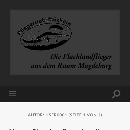
Fliegerclub
Möckern
e.V.
Suchfe
Mobile-
ein-/a
Menü
ein-/ausblenden
AUTOR:
USER0001
(SEITE 1 VON 2)