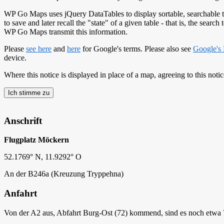
WP Go Maps uses jQuery DataTables to display sortable, searchable t
to save and later recall the "state" of a given table - that is, the sear
WP Go Maps transmit this information.
Please
see here
and
here
for Google's terms. Please also see
Google's 
device.
Where this notice is displayed in place of a map, agreeing to this not
Ich stimme zu
Anschrift
Flugplatz Möckern
52.1769° N, 11.9292° O
An der B246a (Kreuzung Tryppehna)
Anfahrt
Von der A2 aus, Abfahrt Burg-Ost (72) kommend, sind es noch etwa 