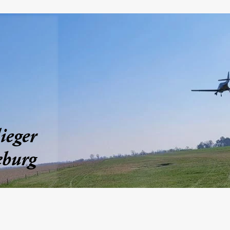
Fliegerclub
Möckern
e.V.