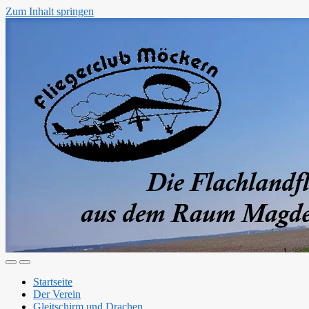
Zum Inhalt springen
Mobile-
Suchfeld
Menü
ein-/ausblenden
Startseite
ein-/ausblenden
Der Verein
Gleitschirm und Drachen